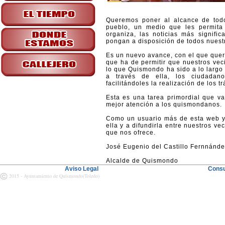
Queremos poner al alcance de todo
pueblo, un medio que les permita 
organiza, las noticias más signific
pongan a disposición de todos nuest
Es un nuevo avance, con el que quer
que ha de permitir que nuestros vec
lo que Quismondo ha sido a lo largo 
a través de ella, los ciudadano
facilitándoles la realización de los t
Esta es una tarea primordial que 
mejor atención a los quismondanos.
Como un usuario más de esta web 
ella y a difundirla entre nuestros v
que nos ofrece.
José Eugenio del Castillo Fernnánd
Alcalde de Quismondo
Aviso Legal
Consu
2015 - Ayuntamiento de Quismondo(Toledo)